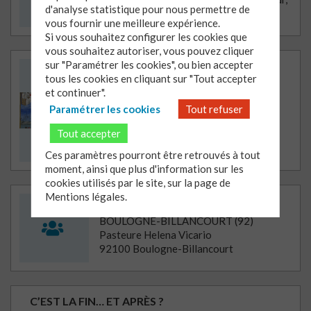
d'analyse statistique pour nous permettre de
Vendôme
vous fournir une meilleure expérience.
Si vous souhaitez configurer les cookies que
vous souhaitez autoriser, vous pouvez cliquer
sur "Paramétrer les cookies", ou bien accepter
L'APOCALYPSE ENFIN DISPONIBLE
tous les cookies en cliquant sur "Tout accepter
SUR THÉOVIE!
et continuer".
L’annonce tonitruante de l’arrivée de
Paramétrer les cookies
Tout refuser
l’Apocalypse a de quoi surprendre voire
inquiéter…
Tout accepter
Il s’agit en réalité d’annoncer la mise en
Ces paramètres pourront être retrouvés à tout
ligne d’un nouveau parcours Théovie
moment, ainsi que plus d'information sur les
« Apocalypse, révélation de Jésus-
cookies utilisés par le site, sur la page de
Christ« .
Mentions légales.
BOULOGNE-BILLANCOURT (92)
Avant de le découvrir
vous pouvez
BOULOGNE-BILLANCOURT (92)
écouter
ici une présentation de ce travail
Pasteure Helena Vicario
par Pierre-François Farigoule, son
92100 Boulogne-Billancourt
auteur.
Vous pouvez également retrouver la
newsletter sur ce sujet ici
C’EST LA FIN… ET APRÈS ?