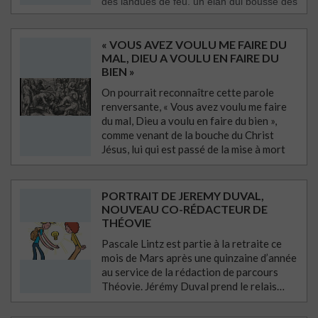
des langues de feu, un élan qui pousse des
hommes terrifiés hors de leur confinement
pour parler au monde. À l’inverse, le burn-
« VOUS AVEZ VOULU ME FAIRE DU
out est l’expérience de l’extinction. C’est le
MAL, DIEU A VOULU EN FAIRE DU
stade où le « feu intérieur » s’est
BIEN »
transformé en autocombustion, ne laissant
que des cendres froides et un vide
On pourrait reconnaître cette parole
épuisant. Croiser ces deux réalités, c’est
renversante, « Vous avez voulu me faire
du mal, Dieu a voulu en faire du bien »,
interroger la nature de notre propre
comme venant de la bouche du Christ
dynamisme : qu’est-ce qui nous anime
Jésus, lui qui est passé de la mise à mort
sans nous détruire ? Lire la suite
injuste et violente à la vie par la
résurrection pascale. Lire la suite
PORTRAIT DE JEREMY DUVAL,
NOUVEAU CO-RÉDACTEUR DE
THÉOVIE
Pascale Lintz est partie à la retraite ce
mois de Mars après une quinzaine d’année
au service de la rédaction de parcours
Théovie. Jérémy Duval prend le relais…