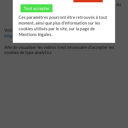
réflexion personnelle et contribuent à votre recherche du
Tout accepter
sens de l’existence.
Ces paramètres pourront être retrouvés à tout
Vous pouvez si vous le souhaitez
rejoindre un groupe
.
moment, ainsi que plus d'information sur les
cookies utilisés par le site, sur la page de
Voici un petit clip vidéo utile :
Mentions légales.
https://www.youtube.com/watch?v=fXwNQjOAYEQ
Afin de visualiser les vidéos il est nécessaire d'accepter les
cookies de type analytics