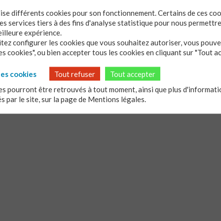
E LA PENTECÔTE FACE AU BURN-OUT
ilise différents cookies pour son fonctionnement. Certains de ces co
s services tiers à des fins d'analyse statistique pour nous permettr
eilleure expérience.
biblique des Actes des Apôtres (chapitre 2, versets 1 à 13) la Pentecôte
itez configurer les cookies que vous souhaitez autoriser, vous pouvez
ploiement d’une énergie fulgurante : un vent violent, des langues de feu
s cookies", ou bien accepter tous les cookies en cliquant sur "Tout a
 hommes terrifiés hors de leur confinement pour parler au monde. À l’i
expérience de l’extinction. C’est le stade où le « feu intérieur » s’est tr
, ne laissant que des cendres froides et un vide épuisant. Croiser ces
les cookies
Tout refuser
Tout accepter
 interroger la nature de notre propre dynamisme : qu’est-ce qui
nous an
s pourront être retrouvés à tout moment, ainsi que plus d'informatio
 ?
Lire la suite
és par le site, sur la page de
Mentions légales.