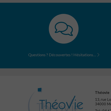
Questions ? Découvertes ! Hésitations…
Théovie
13, rue Lo
34000 Mo
Tel : 04 