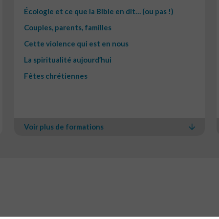
Écologie et ce que la Bible en dit… (ou pas !)
Couples, parents, familles
Cette violence qui est en nous
La spiritualité aujourd’hui
Fêtes chrétiennes
Voir plus de formations