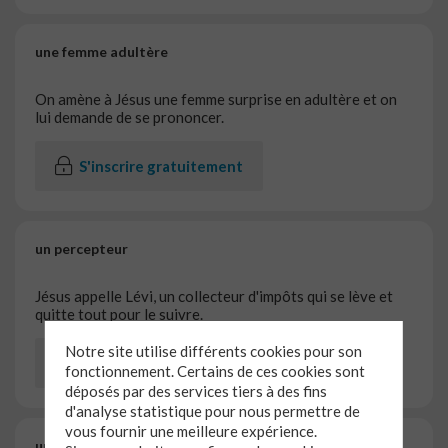
une femme adultère
On amène à Jésus une femme surprise en adultère et on
lui demande de se prononcer.
S'inscrire gratuitement
un percepteur
Jésus appelle Lévi, un collecteur d'impôts qui se lève et
quitte tout pour le suivre.
Notre site utilise différents cookies pour son
Accéder à l'étape
fonctionnement. Certains de ces cookies sont
déposés par des services tiers à des fins
d'analyse statistique pour nous permettre de
vous fournir une meilleure expérience.
un officier