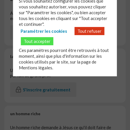
Si vous souhaitez configurer les cookies que
vous souhaitez autoriser, vous pouvez cliquer
sur "Paramétrer les cookies", ou bien accepter
Au pied de la croix de Jésus, un officier romain reconnaît
en lui le Fils de Dieu
tous les cookies en cliquant sur "Tout accepter
et continuer".
Paramétrer les cookies
Tout refuser
S'inscrire gratuitement
Tout accepter
Ces paramètres pourront être retrouvés à tout
moment, ainsi que plus d'information sur les
la femme au parfum
cookies utilisés par le site, sur la page de
Mentions légales.
Une femme s'approche de Jésus et verse sur sa tête un
parfum de grand prix.
S'inscrire gratuitement
un homme riche
Un homme riche demande à Jésus ce qu'il doit faire de