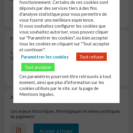
fonctionnement. Certains de ces cookies sont
déposés par des services tiers à des fins
d'analyse statistique pour nous permettre de
S'inscrire gratuitement
vous fournir une meilleure expérience.
Si vous souhaitez configurer les cookies que
vous souhaitez autoriser, vous pouvez cliquer
sur "Paramétrer les cookies", ou bien accepter
Foi
tous les cookies en cliquant sur "Tout accepter
et continuer".
La foi est-elle un sentiment ? Une idée ? une croyance ?
Paramétrer les cookies
Tout refuser
Une espérance ?
Tout accepter
S'inscrire gratuitement
Ces paramètres pourront être retrouvés à tout
moment, ainsi que plus d'information sur les
cookies utilisés par le site, sur la page de
Mentions légales.
Jugement
Les enjeux historiques, théologiques et même politiques
du jugement
Accéder à l'étape