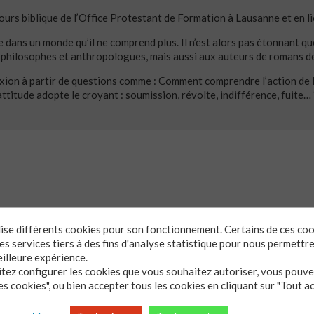
ours biblique de l’Office Protestant de Formation à Lausanne et en lie
e dans un monde qu’il ne comprend plus. Il n’est alors pas étonnant qu
philosophes et anthropologues, mais aussi aux auteurs de romans de
lexion à partir de questions comme : Comment comprendre l’action de 
itude adopte le croyant : soumission, révolte, indifférence, fuite… ?
ilise différents cookies pour son fonctionnement. Certains de ces co
s services tiers à des fins d'analyse statistique pour nous permettr
eilleure expérience.
itez configurer les cookies que vous souhaitez autoriser, vous pouvez
s cookies", ou bien accepter tous les cookies en cliquant sur "Tout a
olte de Job.