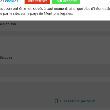
les cookies
Tout refuser
Tout accepter
s pourront être retrouvés à tout moment, ainsi que plus d'informatio
és par le site, sur la page de
Mentions légales.
la aide Job
elle pose
Glossaire du parcours