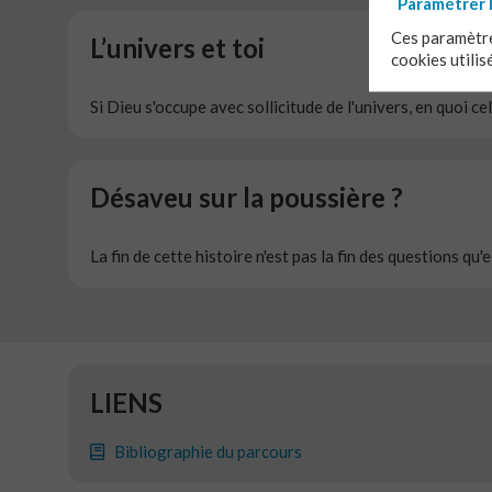
Paramétrer 
Ces paramètre
L’univers et toi
cookies utilis
Si Dieu s'occupe avec sollicitude de l'univers, en quoi ce
Désaveu sur la poussière ?
La fin de cette histoire n'est pas la fin des questions qu'
LIENS
Bibliographie du parcours