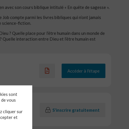
n avec son cours biblique intitulé « En quête de sagesse ».
e Job compte parmi les livres bibliques qui n’ont jamais
 science-fiction.
Dieu ? Quelle place pour l’être humain dans un monde de
 Quelle interaction entre Dieu et l’être humain est
Accéder à l'étape
okies sont
e de vous
S'inscrire gratuitement
 cliquer sur
ccepter et