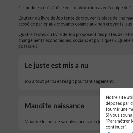
Ce module a été réalisé en collaboration avec l’équipe du C
L’auteur du livre de Job tente de trouver la place de l’homm
cessé de parler aux croyants comme aux non croyants, aux 
Quatre textes du livre de Job proposent des pistes de réf
changements économiques, sociaux et politiques ? Quelle att
possible ?
Le juste est mis à nu
Job a tout perdu et réagit pourtant sagement.
Notre site ut
déposés par de
Maudite naissance
fournir une m
Si vous souha
"Paramétrer le
Maudire le jour de sa naissance, voilà jusqu'où va la rév
continuer".