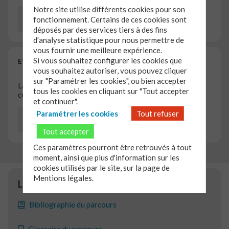
Notre site utilise différents cookies pour son
S'inscrire gratuitement
fonctionnement. Certains de ces cookies sont
déposés par des services tiers à des fins
d'analyse statistique pour nous permettre de
vous fournir une meilleure expérience.
Si vous souhaitez configurer les cookies que
Et si j’étudiais la théologie ?
vous souhaitez autoriser, vous pouvez cliquer
sur "Paramétrer les cookies", ou bien accepter
La théologie s’enseigne et se pratique…mais où ? et
tous les cookies en cliquant sur "Tout accepter
comment ?
et continuer".
Paramétrer les cookies
Tout refuser
S'inscrire gratuitement
Tout accepter
Ces paramètres pourront être retrouvés à tout
moment, ainsi que plus d'information sur les
cookies utilisés par le site, sur la page de
Mentions légales.
LIENS
Bibliographie du parcours