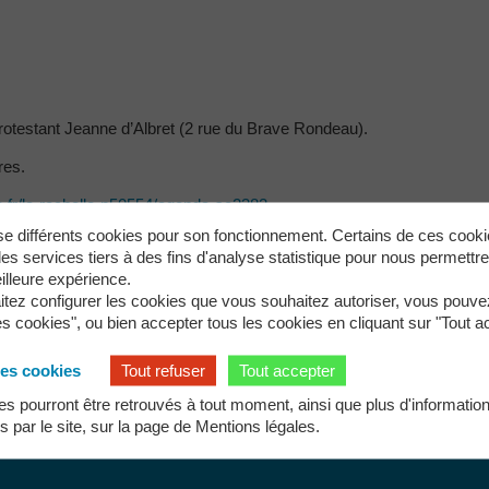
rotestant Jeanne d’Albret (2 rue du Brave Rondeau).
res.
ie.fr/la-rochelle-p50554/agenda-se2382
lise différents cookies pour son fonctionnement. Certains de ces cook
nnie Gandemer au 05 46 37 56 57 ou par mail: gandemer.annie(a)orang
s services tiers à des fins d'analyse statistique pour nous permettr
illeure expérience.
itez configurer les cookies que vous souhaitez autoriser, vous pouvez
s cookies", ou bien accepter tous les cookies en cliquant sur "Tout a
les cookies
Tout refuser
Tout accepter
 pourront être retrouvés à tout moment, ainsi que plus d'information
és par le site, sur la page de
Mentions légales.