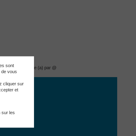
ies sont
e.fr (remplacer le (a) par @
e de vous
 cliquer sur
ccepter et
 sur les