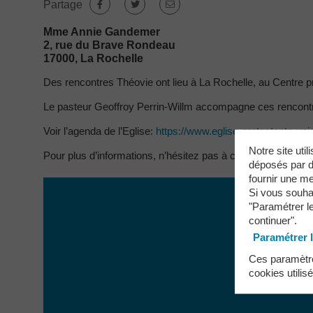
Partage
Mme Annie Gandemer
2, rue du Brave Rondeau
17000, La Rochelle
Des rencontres Théovie ont lieu à La Rochelle, au Centre p
Le pasteur Geoffroy Perrin-Willm accompagne ces rencont
Voir l’agenda de l’Eglise:
https://www.eglise-protestante-un
Notre site uti
Pour plus d’informations, n’hésitez pas à contacter Mme A
déposés par de
fournir une me
Si vous souha
"Paramétrer le
continuer".
Paramétrer 
Ces paramètres
cookies utilis