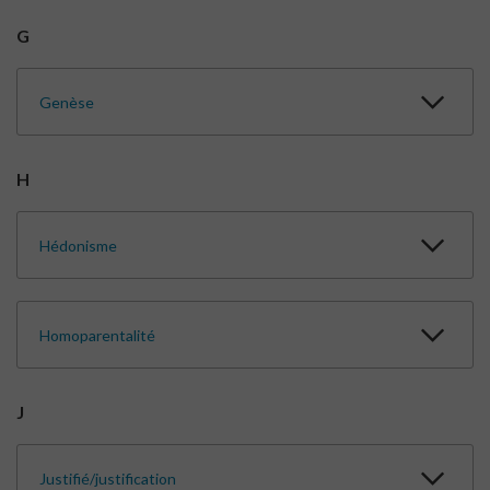
G
Genèse
H
Hédonisme
Homoparentalité
J
Justifié/justification