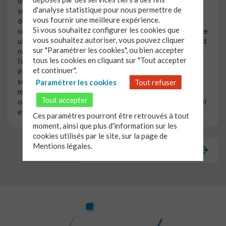
de rejeter les différences, ni de les mépriser. Il faut bien
d'analyse statistique pour nous permettre de
sûr les respecter, notamment quand elles caractérisent
vous fournir une meilleure expérience.
des minorités menacées. Mais on doit éviter qu’elles
Si vous souhaitez configurer les cookies que
soient absolutisées, c’est-à-dire posées comme la marque
vous souhaitez autoriser, vous pouvez cliquer
ultime du sujet. Car alors s’érigent des barrières, donnant
sur "Paramétrer les cookies", ou bien accepter
naissance à un processus de » communautarisation » de
tous les cookies en cliquant sur "Tout accepter
l’espace public. Si, au contraire, on considère que chaque
et continuer".
être humain est reconnu comme personne, en dehors de
ses qualités et de ses appartenances et qu’il peut de la
Paramétrer les cookies
Tout refuser
même manière considérer et respecter les autres, alors
Tout accepter
on a les bases d’une société à la fois ouverte à l’universel
et respectueuse des richesses particulières de chacun.
Ces paramètres pourront être retrouvés à tout
moment, ainsi que plus d'information sur les
cookies utilisés par le site, sur la page de
Mentions légales.
Revenir à la page précédente