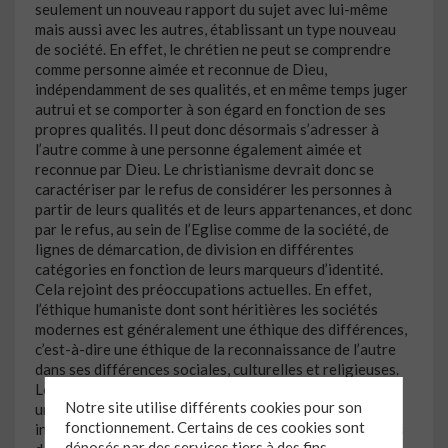
seulement un nouveau rapport du sujet avec lui-même
mais aussi avec les autres, établissant un type nouveau
de société. En effet, le chrétien ne peut se comprendre
comme personne aimée et reconnue de Dieu,
indépendamment de ses qualités, et en même temps juger
autrui et se comporter à son égard en fonction de ses
propres qualités. Il peut donc désormais s’adresser à
l’autre comme à une personne également aimée et
reconnue par Dieu. Le christianisme devrait donc se
caractériser par le refus de considérer les personnes à
partir de leurs qualités et de leurs appartenances, et donc
par le refus, au sein de l’Eglise comme de la société, de
lignes de démarcation, de division en différentes
catégories en fonction de leurs marqueurs d’identité.
Cela rejoint des préoccupations actuelles. En effet,
l’éthique humaniste dont sont héritières les sociétés
modernes est généralement une éthique des différences,
c’est-à-dire une éthique de la reconnaissance de l’autre
dans ses différences sociales, culturelles et religieuses.
Le christianisme, au contraire, ne fonde pas le sujet sur
Notre site utilise différents cookies pour son
une éthique de la différence, mais plutôt sur une mise en
fonctionnement. Certains de ces cookies sont
indifférence des différences. Il ne s’agit évidemment pas
déposés par des services tiers à des fins