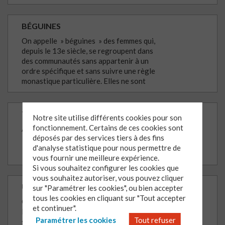
pape Innocent III, qui a appelé à la
croisade contre les albigeois, ils seront
persécutés et exterminés .
BÉGUINES
On appelle » béguines » des femmes qui,
depuis le 13e siècle, se regroupent dans
des communautés sans appartenir à un
ordre spécifique et sans suivre une règle
monastique particulière. Elles ne sont
donc pas considérées comme religieuses
par les autorités ecclésiastiques.
TAULER
Notre site utilise différents cookies pour son
fonctionnement. Certains de ces cookies sont
Approfondir la vie intérieure
déposés par des services tiers à des fins
d'analyse statistique pour nous permettre de
vous fournir une meilleure expérience.
Si vous souhaitez configurer les cookies que
vous souhaitez autoriser, vous pouvez cliquer
UNE NUÉE DE TÉMOINS 1
sur "Paramétrer les cookies", ou bien accepter
tous les cookies en cliquant sur "Tout accepter
Ce module propose un parcours de
et continuer".
l'histoire de l'Eglise, de l'Antiquité au 16e
Paramétrer les cookies
Tout refuser
siècle, à travers la vie et l'oeuvre de huit