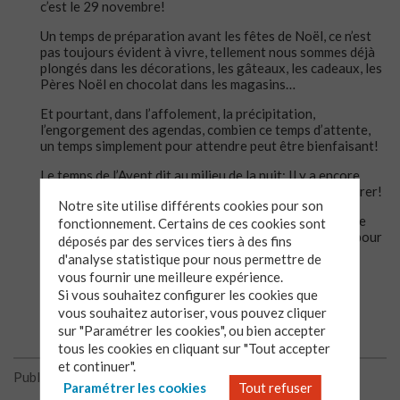
c’est le 29 novembre!
Un temps de préparation avant les fêtes de Noël, ce n’est
pas toujours évident à vivre, tellement nous sommes déjà
plongés dans les décorations, les gâteaux, les cadeaux, les
Pères Noël en chocolat dans les magasins…
Et pourtant, dans l’affolement, la précipitation,
l’engorgement des agendas, combien ce temps d’attente,
un temps simplement pour attendre peut être bienfaisant!
Le temps de l’Avent dit au milieu de la nuit: Il y a encore
quelque chose à attendre, il y a encore quelqu’un à désirer!
Notre site utilise différents cookies pour son
Le temps de l’Avent est un temps en confiance parce que
fonctionnement. Certains de ces cookies sont
quelqu’un vient pour éclairer de sa lumière notre nuit, pour
déposés par des services tiers à des fins
habiter notre monde, notre vie.
d'analyse statistique pour nous permettre de
vous fournir une meilleure expérience.
Bon temps de l’Avent!
Si vous souhaitez configurer les cookies que
vous souhaitez autoriser, vous pouvez cliquer
sur "Paramétrer les cookies", ou bien accepter
tous les cookies en cliquant sur "Tout accepter
et continuer".
Publié le 30/11/2015
Paramétrer les cookies
Tout refuser