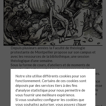
Depuis plusieurs années la Faculté de théologie
protestante de Montpellier propose sur son campus et
avec les ressources de la bibliothèque, une session
théologique d’une semaine.
Sous la forme de cours, d’ateliers et de moments de
détente, elle est ouverte à toute personne souhaitant
découvrir la théologie ou approfondir ses connaissances.
Notre site utilise différents cookies pour son
fonctionnement. Certains de ces cookies sont
En dehors de l’anecdotique, mais très médiatique annonce
déposés par des services tiers à des fins
de la fin du monde le 21.12.12, la question de la fin ne cesse
d’agiter l’être humain tant sur le plan collectif : « la fin du
d'analyse statistique pour nous permettre de
monde » que singulier : « la fin de son monde », sa propre
vous fournir une meilleure expérience.
finitude…
Si vous souhaitez configurer les cookies que
vous souhaitez autoriser, vous pouvez cliquer