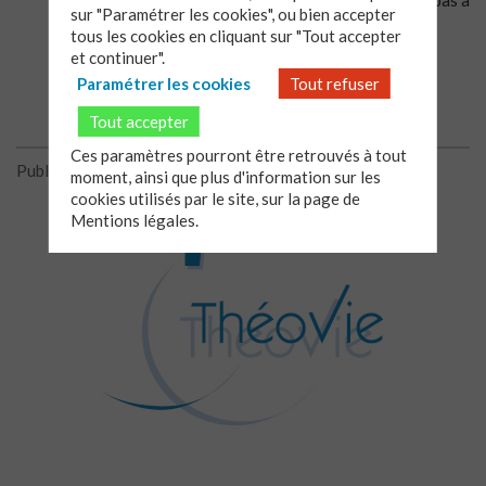
Pour plus d’information et votre inscription, n’hésitez pas à
sur "Paramétrer les cookies", ou bien accepter
télécharger le tract:
tous les cookies en cliquant sur "Tout accepter
.
et continuer".
Paramétrer les cookies
Tout refuser
Tout accepter
Ces paramètres pourront être retrouvés à tout
Publié le 04/02/2013
moment, ainsi que plus d'information sur les
cookies utilisés par le site, sur la page de
Mentions légales.