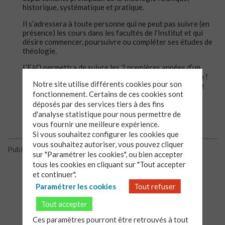
historique, systématique et pratique.
Il s’adressera à toute personne qui ne peut pas suivre (en
présence) les cours dans les facultés de l’Institut et qui
désire commencer, poursuivre ou compléter ses études de
théologie.
L’EàD permettra de suivre les 2 premières années d’un
cursus diplômant, à son rythme et adapté à sa situation !
Notre site utilise différents cookies pour son
Vous pouvez dès aujourd’hui découvrir l’ensemble de ce
fonctionnement. Certains de ces cookies sont
nouveau service sur un site dédié :
ead.iptheologie.fr
déposés par des services tiers à des fins
d'analyse statistique pour nous permettre de
vous fournir une meilleure expérience.
Si vous souhaitez configurer les cookies que
vous souhaitez autoriser, vous pouvez cliquer
Publié le 12/06/2015
sur "Paramétrer les cookies", ou bien accepter
tous les cookies en cliquant sur "Tout accepter
et continuer".
Paramétrer les cookies
Tout refuser
Tout accepter
Ces paramètres pourront être retrouvés à tout