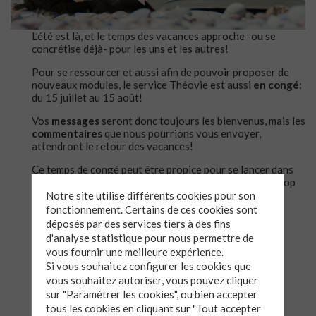
L’été est là, et le temps des vacances approche -ou se
concrétise déjà- pour les uns et les autres!
Pour se ressourcer et aussi afin de pouvoir proposer de
nouveaux modules, le service Théovie est aussi
en congé
:
du 15 juillet au 15 août!
Vos
messages
seront donc toujours les bienvenus, mais les
commentaires
que nous pourrions vous envoyer,
attendront le retour des vacances!
Ce temps de congé peut être propice pour se lancer dans
des découvertes bibliques… si le sable ne bloque pas trop
le clavier! Mais… que dis-je: il y a la
version papier
Notre site utilise différents cookies pour son
« emportable » partout :-)
fonctionnement. Certains de ces cookies sont
déposés par des services tiers à des fins
Bon été à vous
!
d'analyse statistique pour nous permettre de
vous fournir une meilleure expérience.
Reposez-vous, prenez des forces, mettez les doigts de
Si vous souhaitez configurer les cookies que
pieds en éventail!
vous souhaitez autoriser, vous pouvez cliquer
Le service Théovie.
sur "Paramétrer les cookies", ou bien accepter
tous les cookies en cliquant sur "Tout accepter