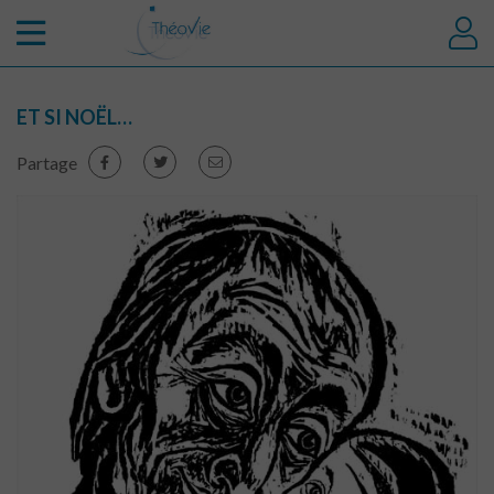
ET SI NOËL…
Partage