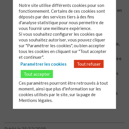
dit rien- parce qu’il attend depuis longtemps):
Notre site utilise différents cookies pour son
« Maintenant, Maître, tu laisses ton serviteur s’en aller en
fonctionnement. Certains de ces cookies sont
paix selon ta parole.
déposés par des services tiers à des fins
d'analyse statistique pour nous permettre de
Car mes yeux ont vu ton salut,
vous fournir une meilleure expérience.
Si vous souhaitez configurer les cookies que
Que tu as préparé devant tous les peuples,
vous souhaitez autoriser, vous pouvez cliquer
Lumière pour éclairer les nations et gloire de ton peuple,
sur "Paramétrer les cookies", ou bien accepter
Israël. »
tous les cookies en cliquant sur "Tout accepter
et continuer".
C’est ce que l’artiste Walter Habdank a cherché à traduire
dans sa gravure sur bois ci-contre.
Paramétrer les cookies
Tout refuser
Vous trouverez ce texte, cette image et encore d’autres
Tout accepter
réflexions dans les vœux de Noël de Théovie:
Ces paramètres pourront être retrouvés à tout
NB: L’envoi des vœux de Noël aux inscrits a rencontré
moment, ainsi que plus d'information sur les
cette année quelques difficultés. Si vous ne les avez pas
cookies utilisés par le site, sur la page de
reçu, vous pouvez donc les téléchargés ci-dessus.
Mentions légales.
Publié le 25/12/2019