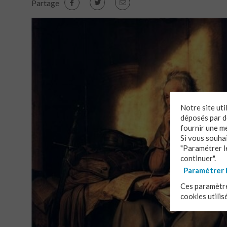
Partage
Notre site ut
déposés par de
fournir une m
Si vous souha
"Paramétrer le
continuer".
Paramétrer 
Ces paramètre
cookies utilis