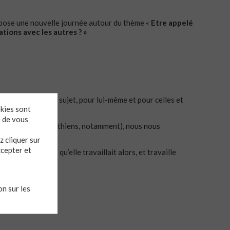
opose une nouvelle journée autour du thème «
Etre appelé
ations avec les autres ? »
’est interrogé à ce sujet, pour lui-même et pour celles et
okies sont
e de vous
e Epître aux Corinthiens, notamment), nous nous
 cliquer sur
ccepter et
tés et tensions qu’elle travaillait alors, et travaille
n sur les