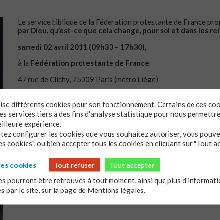
Le service biblique de la Fédération protestante de France pr
par Dieu, qu’est-ce que cela change, pour soi et dans les rel
samedi 02 avril 2011 (09h30 – 17h30),
à la
Fédération protestante de France
47 rue de Clichy, 75009 Paris (métro Liège)
Voilà bien longtemps, l’apôtre Paul, « saisi par Jésus Christ », s
ilise différents cookies pour son fonctionnement. Certains de ces co
ceux qui vivaient leur foi en Eglise.
s services tiers à des fins d'analyse statistique pour nous permettr
A la lumière de textes extraits de sa correspondance (Premièr
eilleure expérience.
interrogerons à notre tour.
itez configurer les cookies que vous souhaitez autoriser, vous pouvez
s cookies", ou bien accepter tous les cookies en cliquant sur "Tout a
Attentifs à la pédagogie de l’apôtre, nous rechercherons les réali
encore au temps de la lecture.
les cookies
Tout refuser
Tout accepter
Pour plus de détails, vous pouvez consulter le tract
s pourront être retrouvés à tout moment, ainsi que plus d'informatio
és par le site, sur la page de
Mentions légales.