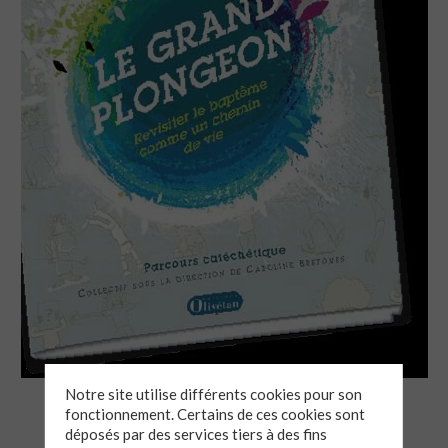
Le baptême constitue un événement majeur dans la vie
Notre site utilise différents cookies pour son
chrétienne.
fonctionnement. Certains de ces cookies sont
déposés par des services tiers à des fins
« Le Grand plongeon » invite à s’y (re-)plonger!