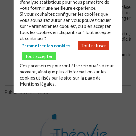
d'analyse statistique pour nous permettre de
Chacun des 10 thèmes contenus dans ce livre de catéchèse
vous fournir une meilleure expérience.
se décline en : une fiche théologique, une fiche d’animation
Si vous souhaitez configurer les cookies que
pour les enfants, une pour les jeunes, et une pour échanger
vous souhaitez autoriser, vous pouvez cliquer
entre adultes.
sur "Paramétrer les cookies", ou bien accepter
tous les cookies en cliquant sur "Tout accepter
Les ressources pour chaque animation (dessins, texte, etc.),
et continuer".
sont à télécharger gratuitement sur le site internet dédié à
l’ouvrage sur :
http://legrandplongeon.fr/index.html
Paramétrer les cookies
Tout refuser
Voici le lien pour vous procurer le dépliant (avec bulletin de
Tout accepter
commande):
Ces paramètres pourront être retrouvés à tout
moment, ainsi que plus d'information sur les
cookies utilisés par le site, sur la page de
Mentions légales.
Publié le 17/09/2013