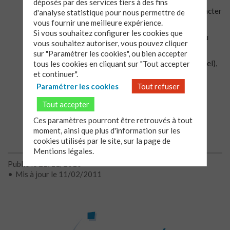
déposés par des services tiers à des fins
Pour les dates des prochaines réunions, merci de contacter
d'analyse statistique pour nous permettre de
directement Mme Hélène Mirabel.
vous fournir une meilleure expérience.
Si vous souhaitez configurer les cookies que
Le partage portera sur les quatre premières entrées du
vous souhaitez autoriser, vous pouvez cliquer
module «
Pour une première approche de la Bible
« :
sur "Paramétrer les cookies", ou bien accepter
« Un vieux texte pour dire notre humanité » (Caïn et Abel),
tous les cookies en cliquant sur "Tout accepter
« Une page d’histoire et de promesse » (la naissance de
et continuer".
Samuel), « L’appel d’un prophète » (Jérémie) et « Les
Paramétrer les cookies
Tout refuser
réflexions d’un sage » (Ecclésiaste ou Qohéleth)…
Tout accepter
Pour plus de renseignement, contactez Mme Hélène
Mirabel au 02 43 81 26 68.
Ces paramètres pourront être retrouvés à tout
moment, ainsi que plus d'information sur les
cookies utilisés par le site, sur la page de
Mentions légales.
Publié le 21/11/2010
Mis à jour le 11/02/2011