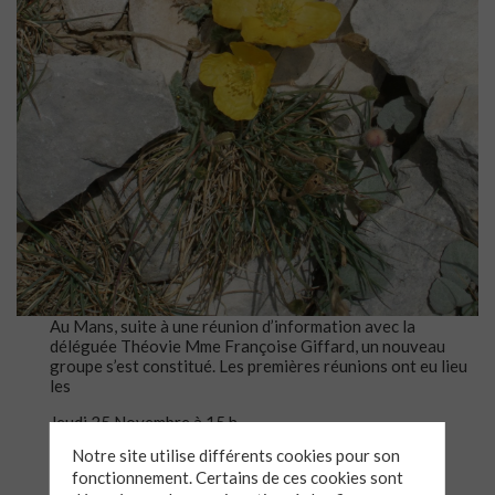
Au Mans, suite à une réunion d’information avec la
déléguée Théovie Mme Françoise Giffard, un nouveau
groupe s’est constitué. Les premières réunions ont eu lieu
les
Jeudi 25 Novembre à 15 h
Mardi 21 décembre à 15h
Notre site utilise différents cookies pour son
Jeudi 20 Janvier à 15h
fonctionnement. Certains de ces cookies sont
Jeudi 10 Février à 15h