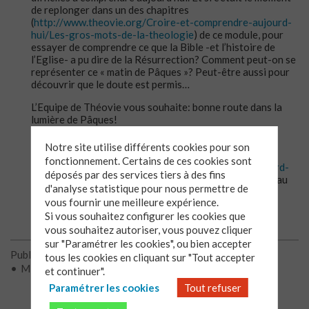
de replonger dans un des chapitres
(
http://www.theovie.org/Croire-et-comprendre-aujourd-
hui/Les-gros-mots-de-la-theologie
) de ce module, pour
essayer de comprendre ce que la Bible -et l’histoire de
l’Eglise- a pu dire de la Résurrection? Comment peut-on se
représenter ce « matin de Pâques »? Peut-être aussi pour
découvrir que le doute est permis…
L’Equipe de Théovie vous souhaite: bonne route dans la
lumière de Pâques!
Pour accéder au module et à l’entrée « Résurrection »
Notre site utilise différents cookies pour son
(dernière entrée du module), cliquez sur
fonctionnement. Certains de ces cookies sont
http://www.theovie.org/Croire-et-comprendre-aujourd-
déposés par des services tiers à des fins
hui/Les-gros-mots-de-la-theologie
et inscrivez-vous au
d'analyse statistique pour nous permettre de
module (c’est gratuit!)
vous fournir une meilleure expérience.
Si vous souhaitez configurer les cookies que
vous souhaitez autoriser, vous pouvez cliquer
sur "Paramétrer les cookies", ou bien accepter
Publié le 04/04/2012
tous les cookies en cliquant sur "Tout accepter
Mis à jour le 11/04/2012
et continuer".
Paramétrer les cookies
Tout refuser