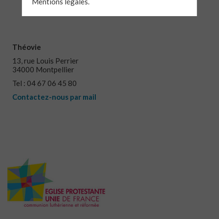
Mentions légales.
Théovie
13, rue Louis Perrier
34000 Montpellier
Tel : 04 67 06 45 80
Contactez-nous par mail