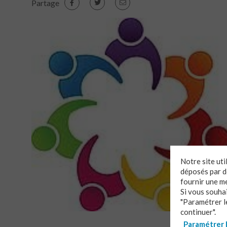
Partage
Notre site ut
déposés par de
fournir une m
Si vous souha
"Paramétrer le
continuer".
Paramétrer 