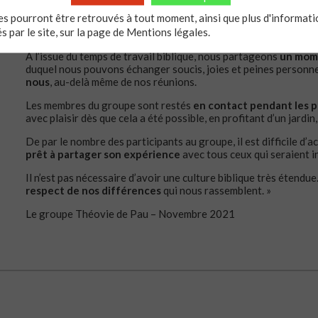
Le groupe se réunit une fois par mois,
sans planning prédéfini
s pourront être retrouvés à tout moment, ainsi que plus d'informatio
respecter au mieux les agendas bien remplis de tout le monde 
és par le site, sur la page de
Mentions légales.
rôle.
A l’issue du temps de travail biblique, nous partageons
un mom
duquel nous pouvons échanger soucis, joies et peines personnel
nous
, au-delà même de nos réunions.
Les membres du groupe sont restés
en contact pendant les p
avec plaisir dès que cela a été possible, en profitant d’un jardin
De par le nombre des participants au groupe, il est difficile d
prêt à partager son expérience
avec tous ceux qui seraient i
Il n’est pas nécessaire d’avoir une culture biblique très étendue
respect de nos différences
qui nous rassemblent. »
Le groupe Théovie de Pau – Novembre 2021