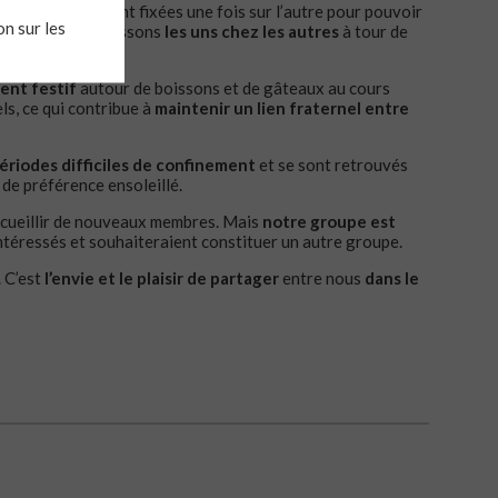
. Les réunions sont fixées une fois sur l’autre pour pouvoir
n sur les
! Nous nous réunissons
les uns chez les autres
à tour de
ent festif
autour de boissons et de gâteaux au cours
s, ce qui contribue à
maintenir un lien fraternel entre
ériodes difficiles de confinement
et se sont retrouvés
, de préférence ensoleillé.
’accueillir de nouveaux membres. Mais
notre groupe est
ntéressés et souhaiteraient constituer un autre groupe.
. C’est
l’envie et le plaisir de partager
entre nous
dans le