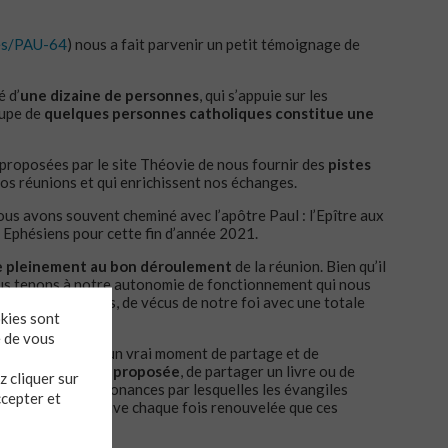
es/PAU-64
) nous a fait parvenir un petit témoignage de
é d’
une dizaine de personnes
, qui s’appuie sur les
oupe de
quelques personnes catholiques constitue une
proposées par le site Théovie de nous fournir des
pistes
nos réunions et qui enrichissent nos échanges.
nous avons souvent cheminé avec l’apôtre Paul : l’Epître aux
 Ephésiens pour cette fin d’année 2021.
e pleinement au bon déroulement
de la réunion. Bien qu’il
nous tenons à notre autonomie de fonctionnement qui nous
tés, d’expériences, de vécus de notre foi avec une totale
okies sont
e de vous
 permet de vivre un vrai moment de partage et de
élargir la lecture proposée
, de partager un livre ou de
 cliquer sur
is étonnés des résonances par lesquelles les évangiles
ccepter et
 très éloignés. Preuve chaque fois renouvelée que ces