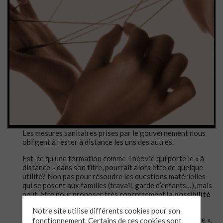
Les mesures sanitaires prises par le gouvernement nous
obligent à rester à distance les uns des autres.
Est-ce qu’une formation comme Théovie qui porte le « à
distance » dans son titre, pourrait alors être de quelque
utilité? Non pas pour résoudre les questions matérielles
qui se posent aux familles (travail, garde d’enfants…), mais
peut-être pour proposer très concrètement
la possibilité
de garder un lien
dans cette situation inédite.
Notre site utilise différents cookies pour son
Tout le matériel de formation est disponible « à distance »,
fonctionnement. Certains de ces cookies sont