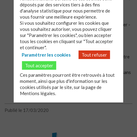
gratuitement.
déposés par des services tiers à des fins
d'analyse statistique pour nous permettre de
Une adresse mail (
attention
: actuellement vos mails
vous fournir une meilleure expérience.
passés depuis « Contact » sont perdus! Il faut utiliser
Si vous souhaitez configurer les cookies que
directement
l’adresse theovie-a-wanadoo.fr, remplacer -
vous souhaitez autoriser, vous pouvez cliquer
a- par @) et un numéro de téléphone (04 67 06 45 80)
sur "Paramétrer les cookies", ou bien accepter
permettent aussi de ne pas rester trop isolé.e…
tous les cookies en cliquant sur "Tout accepter
Peut-être même le « forum »
et continuer".
(
https://www.theovie.org/Questions-!Decouvertes!-
Paramétrer les cookies
Tout refuser
Hesitations
), peu utilisé en temps « normal », pourrait être
un lieu de rencontre pour se soutenir à distance…
Tout accepter
N’hésitez pas, vous pouvez y circuler en toute liberté, sans
Ces paramètres pourront être retrouvés à tout
attestation aucune…
moment, ainsi que plus d'information sur les
cookies utilisés par le site, sur la page de
Mentions légales.
Publié le 17/03/2020