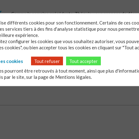
Comme la semaine précédente, Théovie vous propose de découvr
module éthique: « Pourquoi interroger la Bible? »
ilise différents cookies pour son fonctionnement. Certains de ces co
s services tiers à des fins d'analyse statistique pour nous permettr
http://www.theovie.org/Vivre-et-agir-dans-la-foi/Couples-pa
eilleure expérience.
Vous ne pouvez pas y accéder? Inscrivez-vous au module! C’est
itez configurer les cookies que vous souhaitez autoriser, vous pouvez
s cookies", ou bien accepter tous les cookies en cliquant sur "Tout a
N’hésitez pas à visiter aussi le blog dédié aux « Thèses 2017 »
les cookies
Tout refuser
Tout accepter
s pourront être retrouvés à tout moment, ainsi que plus d'informatio
és par le site, sur la page de
Mentions légales.