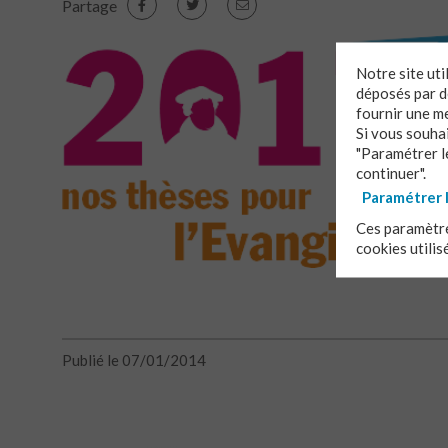
Partage
Notre site ut
déposés par de
fournir une m
Si vous souha
"Paramétrer le
continuer".
Paramétrer 
Ces paramètre
cookies utilis
Publié le 07/01/2014