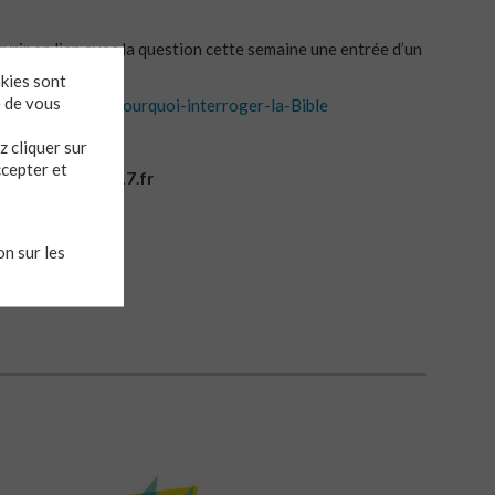
ir en lien avec la question cette semaine une entrée d’un
okies sont
e de vous
rents-familles/Pourquoi-interroger-la-Bible
 gratuit!
 cliquer sur
ccepter et
:
www.theses2017.fr
n sur les