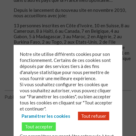
Depuis le lancement du nouveau site en novembre 2010,
nous accueillons avec joie:
13 personnes inscrites en Côte d’Ivoire, 10 en Suisse, 8 au
Cameroun, 8 à Haïti, 6 au Canada, 7 en Belgique, 4 au
Gabon, 5 à Madagascar, 3 au Maroc, 2 en Algérie, 2 au
Burkina Faso, 2 au Togo, 2 aux Etats-Unis, 2 de l’Ile
Maurice, 1 en Allemagne, 1 en Angola, 1 à Aruba (une île
dans les Caraïbes), 1 au Bénin, 1 en Grande Bretagne, 1 en
Notre site utilise différents cookies pour son
Guadeloupe, 1 en Guinée, 1 en Martinique, 1 en République
fonctionnement. Certains de ces cookies sont
démocratique du Congo, 1 en Italie, 1 en République
déposés par des services tiers à des fins
Dominicaine.
d'analyse statistique pour nous permettre de
vous fournir une meilleure expérience.
Si vous souhaitez configurer les cookies que
vous souhaitez autoriser, vous pouvez cliquer
sur "Paramétrer les cookies", ou bien accepter
Publié le 23/03/2011
tous les cookies en cliquant sur "Tout accepter
et continuer".
Paramétrer les cookies
Tout refuser
Tout accepter