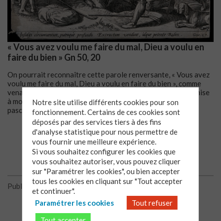
« Vous avez voulu me faire du mal, Dieu a voulu en
faire du bien » Gn 50, 20
On pourrait reconnaître cette parole renversante, « Vous avez
voulu me faire du mal, Dieu a voulu en faire du bien », comme
venant de la bouche du Christ Jésus, lui qui est passé de la mise
à mort injuste et violente à la vie par la résurrection
Notre site utilise différents cookies pour son
pascale.
Lire la suite
fonctionnement. Certains de ces cookies sont
déposés par des services tiers à des fins
d'analyse statistique pour nous permettre de
vous fournir une meilleure expérience.
Si vous souhaitez configurer les cookies que
vous souhaitez autoriser, vous pouvez cliquer
sur "Paramétrer les cookies", ou bien accepter
tous les cookies en cliquant sur "Tout accepter
Publié le 02/06/2026
et continuer".
Paramétrer les cookies
Tout refuser
Tout accepter