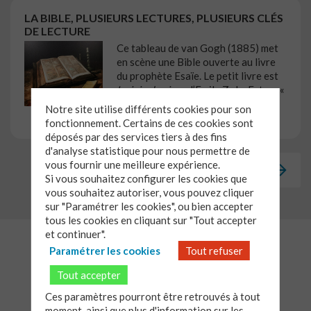
LA BIBLE, PLUSIEURS LECTURES, PLUSIEURS CLÉS
DE LECTURE
Ce tableau de van Gogh (1885) met
en scène une Bible ouverte au livre
du prophète Esaïe. Le petit livre est
La joie de vivre
d’Emile Zola. Est-ce «
la joie de vivre » qui sert de clé de
Notre site utilise différents cookies pour son
lecture à la Bible ?
fonctionnement. Certains de ces cookies sont
déposés par des services tiers à des fins
d'analyse statistique pour nous permettre de
vous fournir une meilleure expérience.
Revenir à la page précédente
Si vous souhaitez configurer les cookies que
vous souhaitez autoriser, vous pouvez cliquer
sur "Paramétrer les cookies", ou bien accepter
tous les cookies en cliquant sur "Tout accepter
et continuer".
Paramétrer les cookies
Tout refuser
Tout accepter
Ces paramètres pourront être retrouvés à tout
moment, ainsi que plus d'information sur les