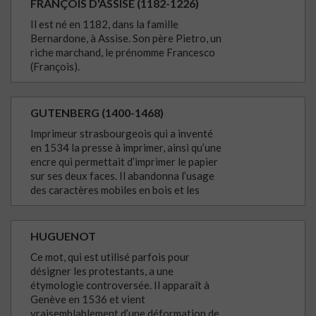
FRANÇOIS D'ASSISE (1182-1226)
Il est né en 1182, dans la famille
Bernardone, à Assise. Son père Pietro, un
riche marchand, le prénomme Francesco
(François).
GUTENBERG (1400-1468)
Imprimeur strasbourgeois qui a inventé
en 1534 la presse à imprimer, ainsi qu’une
encre qui permettait d’imprimer le papier
sur ses deux faces. Il abandonna l’usage
des caractères mobiles en bois et les
remplaça par des caractères métalliques.
HUGUENOT
Ce mot, qui est utilisé parfois pour
désigner les protestants, a une
étymologie controversée. Il apparaît à
Genève en 1536 et vient
vraisemblablement d’une déformation de