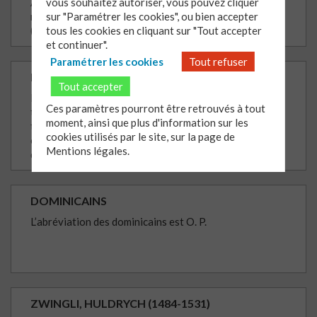
Assise. Son père Pietro, un riche
vous souhaitez autoriser, vous pouvez cliquer
marchand, le prénomme Francesco
sur "Paramétrer les cookies", ou bien accepter
(François).
tous les cookies en cliquant sur "Tout accepter
et continuer".
Paramétrer les cookies
Tout refuser
DISPUTE
Tout accepter
Il s’agit d’une discussion publique sur une
Ces paramètres pourront être retrouvés à tout
thèse philosophique, scientifique ou
moment, ainsi que plus d'information sur les
théologique. Dès l’Antiquité, Aristote Il
cookies utilisés par le site, sur la page de
est disciple de Platon, précepteur et ami
Mentions légales.
d'Alexandre le Grand.
DOMINICAINS
L’abréviation des dominicains est O. P.
ZWINGLI, HULDRYCH (1484-1531)