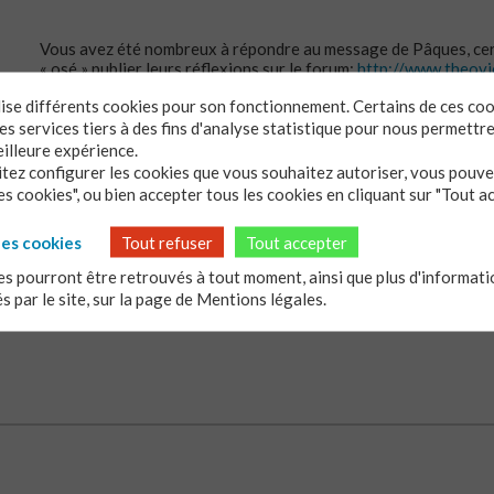
Vous avez été nombreux à répondre au message de Pâques, certa
« osé » publier leurs réflexions sur le forum:
http://www.theovi
cherchez-vous-parmi-les-morts-celui-qui-est-vivant
ilise différents cookies pour son fonctionnement. Certains de ces co
Celles et ceux qui ont lu les phrases partagées ont pu découvr
s services tiers à des fins d'analyse statistique pour nous permettr
« plus » à une
lecture personnelle et individuelle
. Même si (e
eilleure expérience.
les mêmes convictions.
itez configurer les cookies que vous souhaitez autoriser, vous pouvez
s cookies", ou bien accepter tous les cookies en cliquant sur "Tout a
L’
écoute
est nécessaire, le
respect
aussi. Et quelque chose de
C’est l’occasion d’attirer votre attention sur d’autres
initiativ
les cookies
Tout refuser
Tout accepter
bibliques qui vous sont proposées: n’hésitez pas à cliquer sur l’
s pourront être retrouvés à tout moment, ainsi que plus d'informatio
és par le site, sur la page de
Mentions légales.