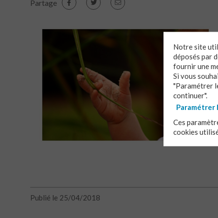
Partage
Notre site ut
déposés par de
fournir une m
Si vous souha
"Paramétrer le
continuer".
Paramétrer 
Ces paramètre
cookies utilis
Publié le 25/04/2018