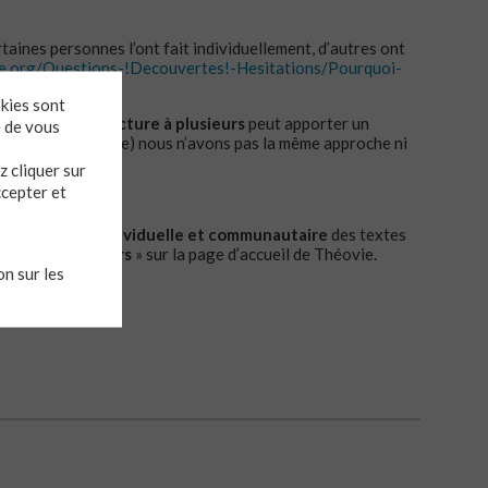
ines personnes l’ont fait individuellement, d’autres ont
e.org/Questions-!Decouvertes!-Hesitations/Pourquoi-
okies sont
ir combien
une lecture à plusieurs
peut apporter un
e de vous
t parfois parce que) nous n’avons pas la même approche ni
 cliquer sur
ccepter et
 beau en ressort!
es de lecture individuelle et communautaire
des textes
onglet «
Et ailleurs
» sur la page d’accueil de Théovie.
n sur les