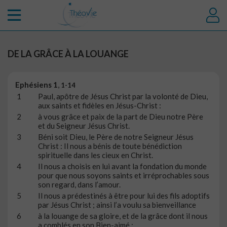
DE LA GRÂCE À LA LOUANGE
Ephésiens
1
,
1-14
1
Paul, apôtre de Jésus Christ par la volonté de Dieu,
aux saints et fidèles en Jésus-Christ :
2
à vous grâce et paix de la part de Dieu notre Père
et du Seigneur Jésus Christ.
3
Béni soit Dieu, le Père de notre Seigneur Jésus
Christ : Il nous a bénis de toute bénédiction
spirituelle dans les cieux en Christ.
4
Il nous a choisis en lui avant la fondation du monde
pour que nous soyons saints et irréprochables sous
son regard, dans l’amour.
5
Il nous a prédestinés à être pour lui des fils adoptifs
par Jésus Christ ; ainsi l’a voulu sa bienveillance
6
à la louange de sa gloire, et de la grâce dont il nous
a comblés en son Bien-aimé :