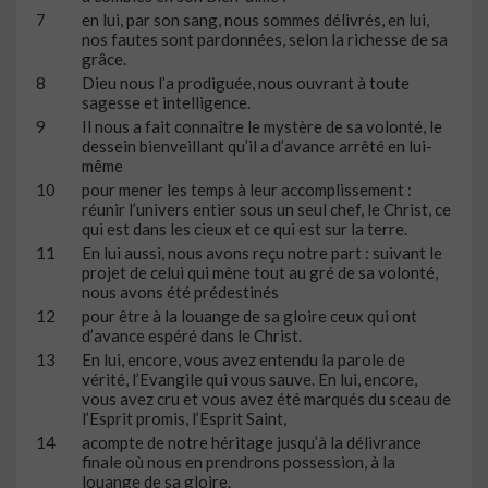
7
en lui, par son sang, nous sommes délivrés, en lui,
nos fautes sont pardonnées, selon la richesse de sa
grâce.
8
Dieu nous l’a prodiguée, nous ouvrant à toute
sagesse et intelligence.
9
Il nous a fait connaître le mystère de sa volonté, le
dessein bienveillant qu’il a d’avance arrêté en lui-
même
10
pour mener les temps à leur accomplissement :
réunir l’univers entier sous un seul chef, le Christ, ce
qui est dans les cieux et ce qui est sur la terre.
11
En lui aussi, nous avons reçu notre part : suivant le
projet de celui qui mène tout au gré de sa volonté,
nous avons été prédestinés
12
pour être à la louange de sa gloire ceux qui ont
d’avance espéré dans le Christ.
13
En lui, encore, vous avez entendu la parole de
vérité, l’Evangile qui vous sauve. En lui, encore,
vous avez cru et vous avez été marqués du sceau de
l’Esprit promis, l’Esprit Saint,
14
acompte de notre héritage jusqu’à la délivrance
finale où nous en prendrons possession, à la
louange de sa gloire.