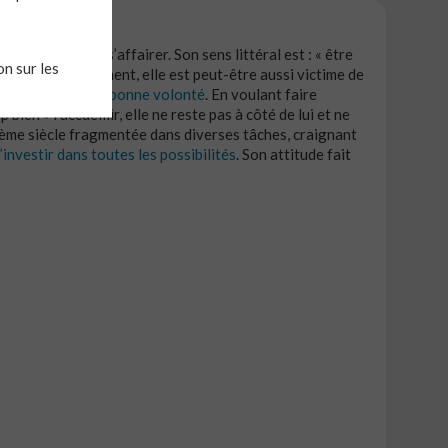
 voix passive : s’affairer. Son sens littéral est : « être
n sur les
ivité mais, finalement, elle est peut-être aussi victime de
ement
dénote
sa bonne volonté
. En voulant faire
p bien » l’accueillir, elle ne reste pas à côté de lui et ne
ème siècle fragmentée dans diverses tâches, craignant
’investir dans toutes les possibilités
. Son attitude fait