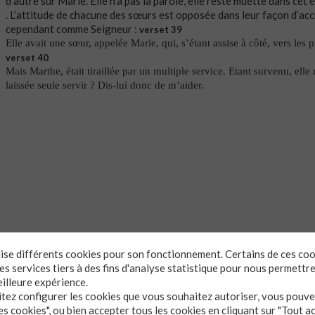
d’autre sur Marie. Elle n’a pas la parole, elle reste muette dans cet 
. L’attitude de chacune des sœurs est opposée dans leur façon d’accu
cependant comme Seigneur :
verset 39
Elle avait une sœur, appelée Marie, qui, s’étant assise à côté, vers les 
verset 40
Mais Marthe, était tiraillée par un multiple service. Etant survenu, elle 
laissée seule servir ? Dis-lui donc de m’aider.
ilise différents cookies pour son fonctionnement. Certains de ces co
s services tiers à des fins d'analyse statistique pour nous permettr
eilleure expérience.
itez configurer les cookies que vous souhaitez autoriser, vous pouvez
s cookies", ou bien accepter tous les cookies en cliquant sur "Tout a