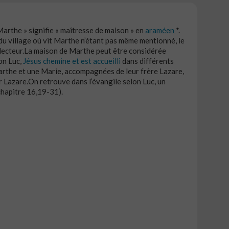
Marthe » signifie « maîtresse de maison » en
araméen
*.
du village où vit Marthe n’étant pas même mentionné, le
le lecteur.La maison de Marthe peut être considérée
lon Luc,
Jésus chemine et est accueilli
dans différents
arthe et une Marie, accompagnées de leur frère Lazare,
ur Lazare.On retrouve dans l’évangile selon Luc, un
chapitre 16,19-31).