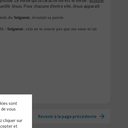
épisode. Le verbe qui la caractérise est le verbe :
écouter
eillir Jésus. Pour chacune d’entre elle, Jésus apparaît
pieds du
Seigneur
, écoutait sa parole.
dit :
Seigneur
, cela ne te soucie pas que ma sœur m’ait
okies sont
e de vous
Revenir à la page précédente
 cliquer sur
ccepter et