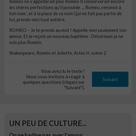
Roméo ne s’appellerait plus Roméo Il conserverait encore
les chères perfections qu’il possède … Roméo, renonce à
ton nom ; et à la place de ce nom Qui ne fait pas partie de
toi, prends-moi tout entière,
ROMEO – Je te prends au mot ! Appelle-moi seulement ton
amour, Et je reçois un nouveau baptême : Désormais je ne
suis plus Roméo.
Shakespeare, Roméo et Juliette, Actes II, scène 2
Vous avez lu le texte !
Nous vous invitons à réagir à
Suivant
quelques questions (cliquez sur
"Suivant").
UN PEU DE CULTURE...
On ne badine pas avec l'amour