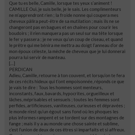
Que tu es belle, Camille, lorsque tes yeux s’animent !
CAMILLE Oui, je suis belle, je le sais. Les complimenteurs
ne m’apprendront rien ; la froide nonne qui coupera mes
cheveux pâlira peut-être de sa mutilation ; mais ils ne se
changeront pas en bagues et en chaînes pour courir les
boudoirs ; il n’en manquera pas un seul sur ma tête lorsque
le fer y passera ; je ne veux qu’un coup de ciseau, et quand
le prêtre qui me bénira me mettra au doigt l’anneau d’or de
mon époux céleste, la mèche de cheveux que je lui donnerai
pourra lui servir de manteau.
[…]
PERDICAN
Adieu, Camille, retourne à ton couvent, et lorsqu’on te fera
de ces récits hideux qui t’ont empoisonnée, réponds ce que
je vais te dire : Tous les hommes sont menteurs,
inconstants, faux, bavards, hypocrites, orgueilleux et
lâches, méprisables et sensuels ; toutes les femmes sont
perfides, artificieuses, vaniteuses, curieuses et dépravées ;
le monde n’est qu’un égout sans fond où les phoques les
plus informes rampent et se tordent sur des montagnes de
fange ; mais il y a au monde une chose sainte et sublime,
c’est l’union de deux de ces êtres si imparfaits et si affreux.