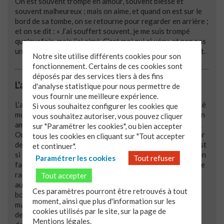
On est souvent trompé en amour, souvent blessé et
souvent malheureux ; mais on aime, et quand on est sur le
bord de sa tombe, on se retourne pour regarder en arrière ;
et on se dit : « J’ai souffert souvent, je me suis trompé
quelquefois, mais j’ai aimé. C’est moi qui ai vécu, et non pas
un être factice créé par mon orgueil et mon ennui. » Il sort.
Notre site utilise différents cookies pour son
fonctionnement. Certains de ces cookies sont
déposés par des services tiers à des fins
L'amour maternel
d'analyse statistique pour nous permettre de
vous fournir une meilleure expérience.
L’amour maternel est peut-être le sentiment que la société
Si vous souhaitez configurer les cookies que
moderne a le plus « sacralisé » en ce sens qu’on en a fait un
vous souhaitez autoriser, vous pouvez cliquer
amour « parfait », « inconditionnel », de l’ordre du « divin ».
sur "Paramétrer les cookies", ou bien accepter
On a parlé « d’instinct maternel », de la force et du pouvoir
tous les cookies en cliquant sur "Tout accepter
de cet amour. Ce que ressent une mère pour son enfant est
et continuer".
si complexe et mystérieux qu’il est sans doute difficile d’en
Paramétrer les cookies
Tout refuser
faire « un amour comme les autres ». C’est aussi pour cette
raison qu’à la sortie du roman d’Hervé Bazin, largement
Tout accepter
autobiographique, les lecteurs ont été choqués,
Ces paramètres pourront être retrouvés à tout
bouleversés par son récit. Ce livre retrace l’enfance
moment, ainsi que plus d'information sur les
malheureuse de trois frères abandonnés à la méchanceté
cookies utilisés par le site, sur la page de
de leur mère. Ils la surnomment « Folcoche » (association
Mentions légales.