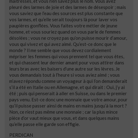
maîtresses, et vous n’en savez plus le nom. Vous avez
pleuré des larmes de joie et des larmes de désespoir ; mais
vous saviez que l’eau des sources est plus constante que
vos larmes, et qu’elle serait toujours là pour laver vos
paupières gonflées. Vous faites votre métier de jeune
homme, et vous souriez quand on vous parle de femmes
désolées ; vous ne croyez pas qu’on puisse mourir d’amour,
vous qui vivez et qui avez aimé. Qu’est-ce donc que le
monde ? Il me semble que vous devez cordialement
mépriser les femmes qui vous prennent tel que vous êtes,
et qui chassent leur dernier amant pour vous attirer dans
leurs bras avec les baisers d’une autre sur les lèvres. Je
vous demandais tout à l’heure si vous aviez aimé ; vous
m’avez répondu comme un voyageur à qui l’on demanderait
s’il a été en Italie ou en Allemagne, et qui dirait : Oui, j’y ai
été ; puis qui penserait à aller en Suisse, ou dans le premier
pays venu. Est-ce donc une monnaie que votre amour, pour
qu’il puisse passer ainsi de mains en mains jusqu’à la mort ?
Non, ce n’est pas même une monnaie ; car la plus mince
pièce d’or vaut mieux que vous, et dans quelques mains
qu’elle passe elle garde son effigie.
PERDICAN