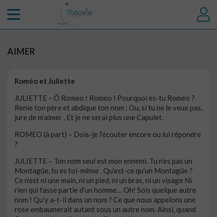
AIMER
Roméo et Juliette
JULIETTE – Ô Roméo ! Roméo ! Pourquoi es-tu Roméo ?
Renie ton père et abdique ton nom ; Ou, si tu ne le veux pas,
jure de m’aimer , Et je ne serai plus une Capulet.
ROMEO (à part) – Dois-je l’écouter encore ou lui répondre
?
JULIETTE – Ton nom seul est mon ennemi. Tu n’es pas un
Montagüe, tu es toi-même . Qu’est-ce qu’un Montagüe ?
Ce n’est ni une main, ni un pied, ni un bras, ni un visage Ni
rien qui fasse partie d’un homme… Oh! Sois quelque autre
nom ! Qu’y a-t-il dans un nom ? Ce que nous appelons une
rose embaumerait autant sous un autre nom. Ainsi, quand