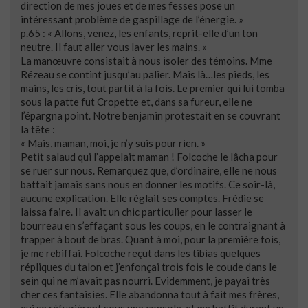
direction de mes joues et de mes fesses pose un
intéressant problème de gaspillage de l’énergie. »
p.65 : « Allons, venez, les enfants, reprit-elle d’un ton
neutre. Il faut aller vous laver les mains. »
La manœuvre consistait à nous isoler des témoins. Mme
Rézeau se contint jusqu’au palier. Mais là…les pieds, les
mains, les cris, tout partit à la fois. Le premier qui lui tomba
sous la patte fut Cropette et, dans sa fureur, elle ne
l’épargna point. Notre benjamin protestait en se couvrant
la tête :
« Mais, maman, moi, je n’y suis pour rien. »
Petit salaud qui l’appelait maman ! Folcoche le lâcha pour
se ruer sur nous. Remarquez que, d’ordinaire, elle ne nous
battait jamais sans nous en donner les motifs. Ce soir-là,
aucune explication. Elle réglait ses comptes. Frédie se
laissa faire. Il avait un chic particulier pour lasser le
bourreau en s’effaçant sous les coups, en le contraignant à
frapper à bout de bras. Quant à moi, pour la première fois,
je me rebiffai. Folcoche reçut dans les tibias quelques
répliques du talon et j’enfonçai trois fois le coude dans le
sein qui ne m’avait pas nourri. Evidemment, je payai très
cher ces fantaisies. Elle abandonna tout à fait mes frères,
qui se réfugièrent sous une console, et me battit durant un